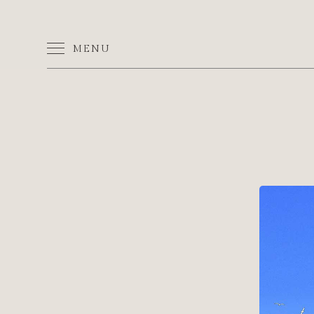
最
新
推
案
-
MENU
富
立
建
設