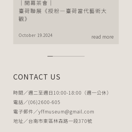
｜開幕茶會｜
Aug
臺荷聯展《授粉—臺荷當代藝術大
觀》
October 19.2024
read more
美霞
more
CONTACT US
時間／週二至週日10:00-18:00（週一公休）
電話／(06)2600-605
電子郵件／yffmuseum@gmail.com
地址／台南市東區林森路一段370號
交通方式／