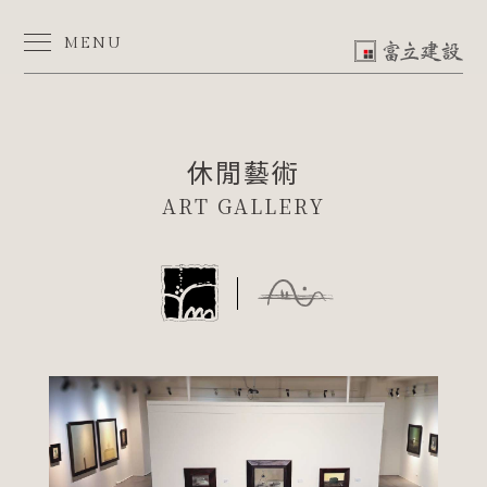
休
閒
藝
MENU
術
-
富
立
建
設