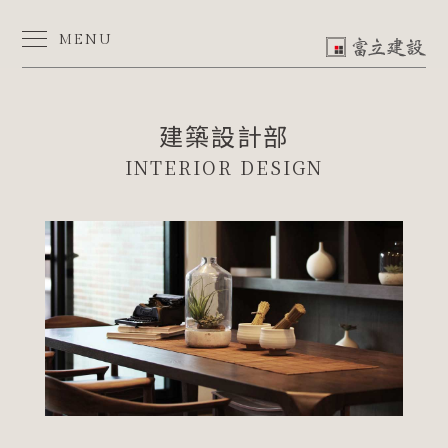
建
築
設
MENU
計
部
-
富
立
建
設