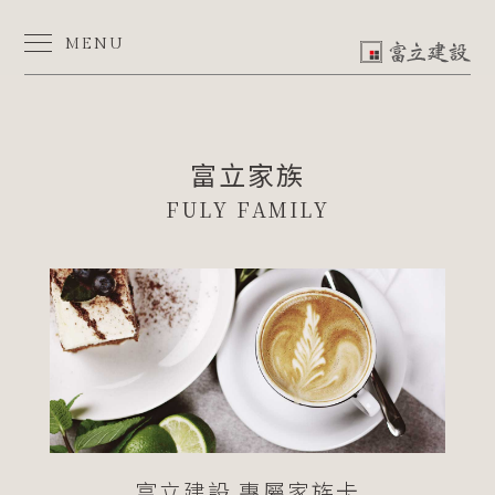
富
立
家
MENU
族
-
富
立
建
設
富立建設 專屬家族卡